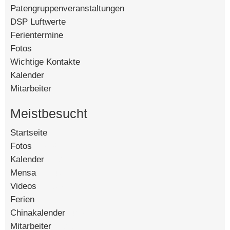
Patengruppenveranstaltungen
DSP Luftwerte
Ferientermine
Fotos
Wichtige Kontakte
Kalender
Mitarbeiter
Meistbesucht
Startseite
[142823]
Fotos
[90602]
Kalender
[58926]
Mensa
[15147]
Videos
[14570]
Ferien
[8502]
Chinakalender
[4806]
Mitarbeiter
[4585]