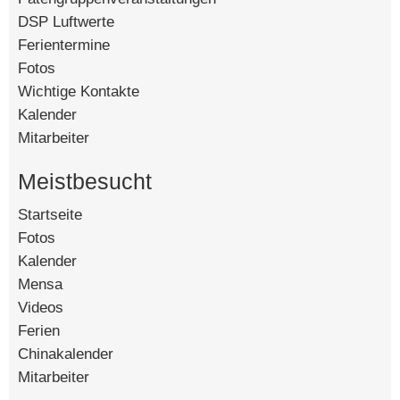
DSP Luftwerte
Ferientermine
Fotos
Wichtige Kontakte
Kalender
Mitarbeiter
Meistbesucht
Startseite
[142657]
Fotos
[90468]
Kalender
[58786]
Mensa
[15130]
Videos
[14521]
Ferien
[8459]
Chinakalender
[4776]
Mitarbeiter
[4555]