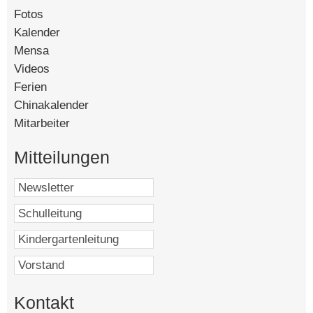
Fotos
[90418]
Kalender
[58698]
Mensa
[15125]
Videos
[14492]
Ferien
[8447]
Chinakalender
[4764]
Mitarbeiter
[4546]
Mitteilungen
Kontakt