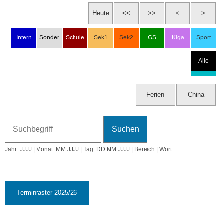
Sa, 6.12.2025
ISAC U14 Volleyball Girls
Gymnastics Cup in Shanghai
So, 7.12.2025
2. Advent
50. KW
Mo, 8.12.2025
Der Nikolaus besucht die DSP
Jahr: JJJJ | Monat: MM.JJJJ | Tag: DD.MM.JJJJ | Bereich | Wort
Di, 9.12.2025