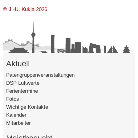
Mi, 10.12.2025
© J.-U. Kukla 2026
Do, 11.12.2025
Aktuell
☾ 04:52
Fr, 12.12.2025
Patengruppenveranstaltungen
19:30 Uhr: DSP Weihnachtskonzert
DSP Luftwerte
Ferientermine
Fotos
Sa, 13.12.2025
Wichtige Kontakte
Kalender
Mitarbeiter
So, 14.12.2025