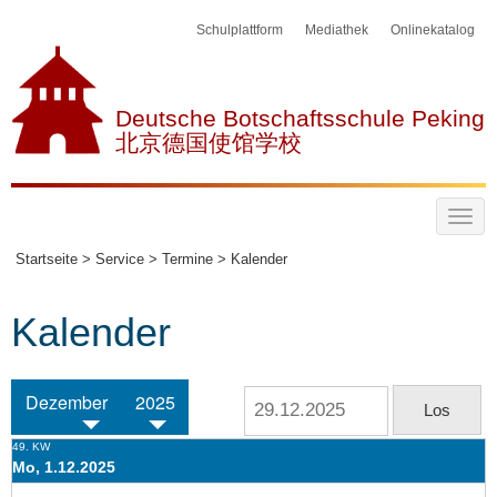
Schulplattform
Mediathek
Onlinekatalog
Deutsche Botschaftsschule Peking
北京德国使馆学校
Startseite >
Service >
Termine >
Kalender
Kalender
Dezember
2025
49. KW
Mo, 1.12.2025