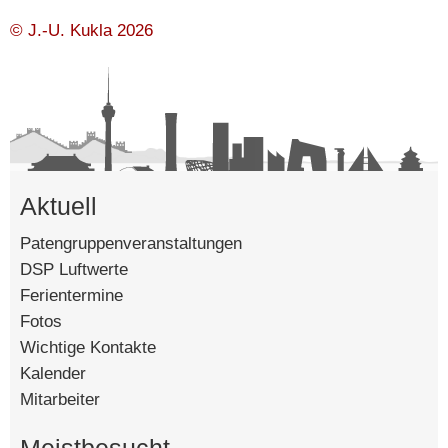
Mo, 10.8.2026
© J.-U. Kukla 2026
Ferien
Di, 11.8.2026
Ferien
Aktuell
Mi, 12.8.2026
Ferien
Patengruppenveranstaltungen
DSP Luftwerte
Ferientermine
⚫ 01:37
Do, 13.8.2026
Fotos
Ferien
Wichtige Kontakte
Kalender
Mitarbeiter
Fr, 14.8.2026
Ferien