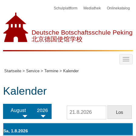
Schulplattform
Mediathek
Onlinekatalog
Deutsche Botschaftsschule Peking
北京德国使馆学校
Startseite >
Service >
Termine >
Kalender
Kalender
August
2026
Sa, 1.8.2026