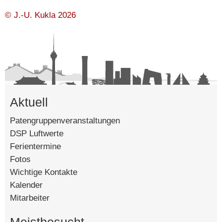
Mo, 10.11.2025
© J.-U. Kukla 2026
Di, 11.11.2025
☾ 13:29
Aktuell
Mi, 12.11.2025
Patengruppenveranstaltungen
DSP Luftwerte
Ferientermine
Do, 13.11.2025
Fotos
Ferien
Wichtige Kontakte
Kalender
Pädagogische Tage
Mitarbeiter
Fr, 14.11.2025