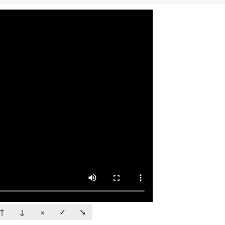
↑
↓
×
✓
➘