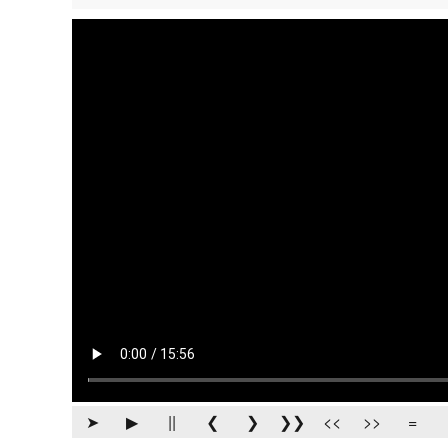
➤
▶
||
❮
❯
❯❯
<<
>>
=